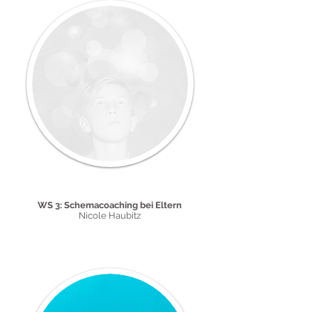
20. und 21. März 2026
WS 3: Schemacoaching bei Eltern
Nicole Haubitz