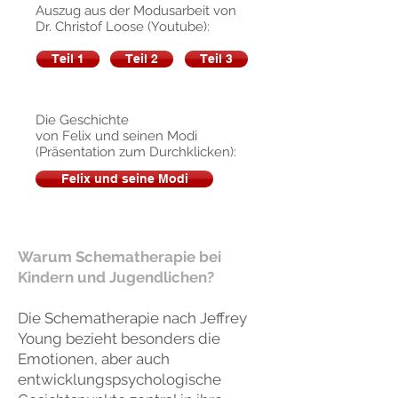
Auszug aus der Modusarbeit von
Dr. Christof Loose (Youtube):
Teil 1
Teil 1
Teil 2
Teil 3
Die Geschichte
von Felix und seinen
Modi
(Präsentation zum Durchklicken):
Felix und seine Modi
Warum Schematherapie bei
Kindern und Jugendlichen?
Die Schematherapie nach Jeffrey
Young bezieht besonders die
Emotionen, aber auch
entwicklungspsychologische