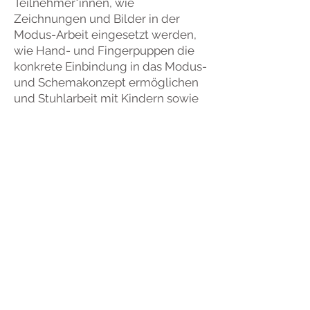
Teilnehmer*innen, wie
Zeichnungen und Bilder in der
Modus-Arbeit eingesetzt werden,
wie Hand- und Fingerpuppen die
konkrete Einbindung in das Modus-
und Schemakonzept ermöglichen
und Stuhlarbeit mit Kindern sowie
Modus- bzw. Schemadialoge
durchgeführt werden. Darüber
hinaus werden folgende Methoden
eingeführt: die Verwendung von
Stammgeschichten und
modusbezogenen Kinderbüchern
sowie die kindgerechte Arbeit am
„Inneren Haus“ zur Darstellung des
Erfahrungs-Schema-Modus-
Zusammenhangs (Biografischer
Schwerpunkt). Vorgehensweisen
zur modusorientierten
Spieltherapie und