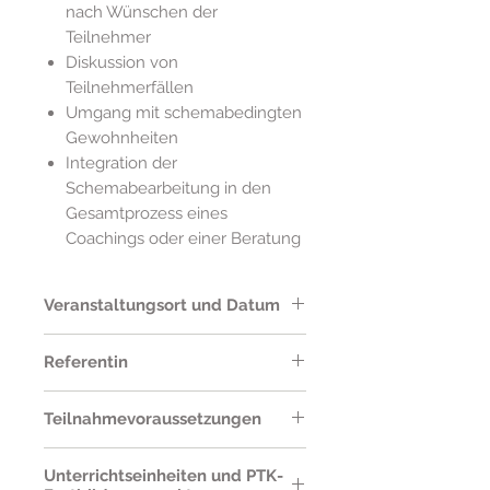
nach Wünschen der
Teilnehmer
Diskussion von
Teilnehmerfällen
Umgang mit schemabedingten
Gewohnheiten
Integration der
Schemabearbeitung in den
Gesamtprozess eines
Coachings oder einer Beratung
Veranstaltungsort und Datum
Institut für Schematherapie
Referentin
München (IST-M), Mandlstraße 14,
München
Dr. med. dent. Anke Handrock,
Teilnahmevoraussetzungen
Berlin
Freitag, 02. Februar 2018, 10.00-
Voraussetzung für den Besuch
18.15 Uhr &
Unterrichtseinheiten und PTK-
des WS 3 ist die Teilnahme an WS