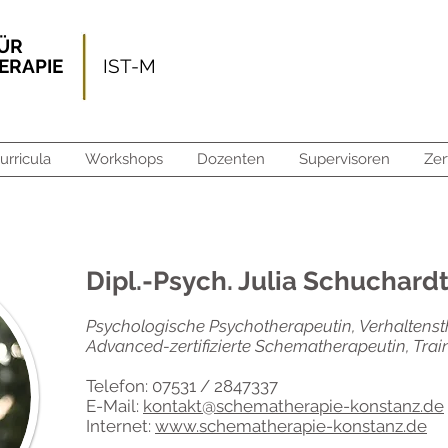
FÜR
HERAPIE
IST-M
urricula
Workshops
Dozenten
Supervisoren
Zer
Dipl.-Psych. Julia Schuchard
Psychologische Psychotherapeutin, Verhaltenst
Advanced-zertifizierte Schematherapeutin, Train
Telefon: 07531 / 2847337
E-Mail:
kontakt@schematherapie-konstanz.de
Internet:
www.schematherapie-konstanz.de