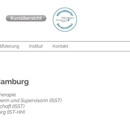
Kursübersicht
tifizierung
Institut
Kontakt
 Hamburg
herapie
erin und Supervisorin (ISST)
haft (ISST)
urg (IST-HH)