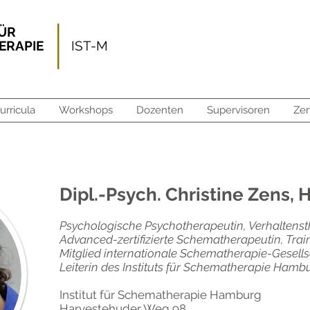
FÜR
HERAPIE
IST-M
urricula
Workshops
Dozenten
Supervisoren
Zer
Dipl.-Psych. Christine Zens,
Psychologische Psychotherapeutin, Verhaltenst
Advanced-zertifizierte Schematherapeutin, Train
Mitglied internationale Schematherapie-Gesellsc
Leiterin des Instituts für Schematherapie Hamb
Institut für Schematherapie Hamburg
Harvestehuder Weg 98